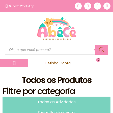
Suporte WhatsApp
0
Minha Conta
Página inicial
Nossos Produtos
Todos os Produtos
Filtre por categoria
Todas as Atividades
Ensino Fundamental