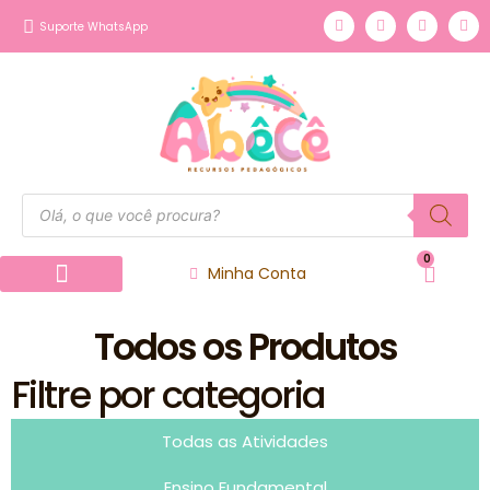
Suporte WhatsApp
0
Minha Conta
Página inicial
Nossos Produtos
Todos os Produtos
Filtre por categoria
Todas as Atividades
Ensino Fundamental