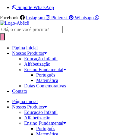
Ir
Suporte WhatsApp
para
Facebook
Instagram
Pinterest
Whatsapp
o
conteúdo
Pesquisar
produtos
Página inicial
Nossos Produtos
Educação Infantil
Alfabetização
Ensino Fundamental
Português
Matemática
Datas Comemorativas
Contato
Página inicial
Nossos Produtos
Educação Infantil
Alfabetização
Ensino Fundamental
Português
Matemática