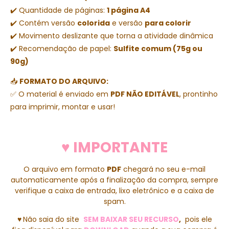
✔️ Quantidade de páginas:
1 página A4
✔️ Contém versão
colorida
e versão
para colorir
✔️ Movimento deslizante que torna a atividade dinâmica
✔️ Recomendação de papel:
Sulfite comum (75g ou
90g)
📥
FORMATO DO ARQUIVO:
✅ O material é enviado em
PDF NÃO EDITÁVEL
, prontinho
para imprimir, montar e usar!
♥ IMPORTANTE
O arquivo em formato
PDF
chegará no seu e-mail
automaticamente após a finalização da compra, sempre
verifique a caixa de entrada, lixo eletrônico e a caixa de
spam.
♥
Não saia do site
SEM BAIXAR SEU RECURSO
,
pois ele