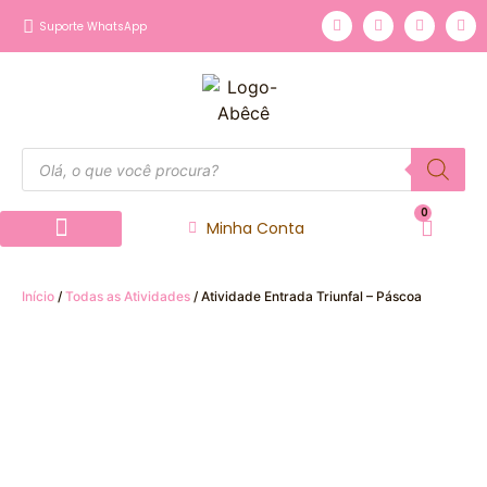
Suporte WhatsApp
0
Minha Conta
Página inicial
Nossos Produtos
Início
/
Todas as Atividades
/ Atividade Entrada Triunfal – Páscoa