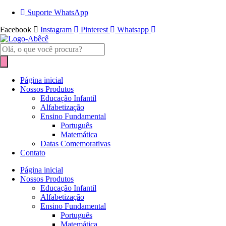
Ir
Suporte WhatsApp
para
Facebook
Instagram
Pinterest
Whatsapp
o
conteúdo
Pesquisar
produtos
Página inicial
Nossos Produtos
Educação Infantil
Alfabetização
Ensino Fundamental
Português
Matemática
Datas Comemorativas
Contato
Página inicial
Nossos Produtos
Educação Infantil
Alfabetização
Ensino Fundamental
Português
Matemática