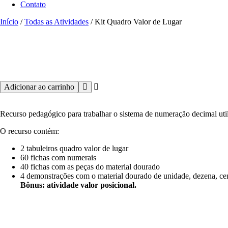
Contato
Início
/
Todas as Atividades
/ Kit Quadro Valor de Lugar
Kit
Adicionar ao carrinho
Quadro
Valor
de
Recurso pedagógico para trabalhar o sistema de numeração decimal uti
Lugar
quantidade
O recurso contém:
2 tabuleiros quadro valor de lugar
60 fichas com numerais
40 fichas com as peças do material dourado
4 demonstrações com o material dourado de unidade, dezena, cen
Bônus: atividade valor posicional.