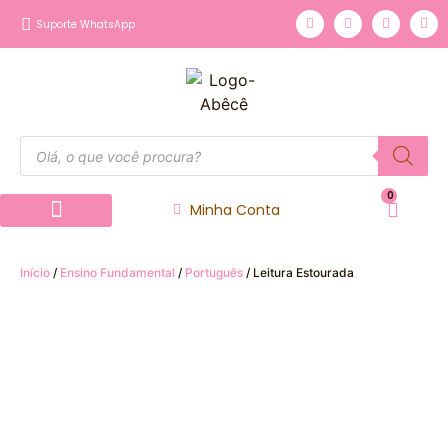
Suporte WhatsApp
0
Minha Conta
Página inicial
Nossos Produtos
Início
/
Ensino Fundamental
/
Português
/ Leitura Estourada