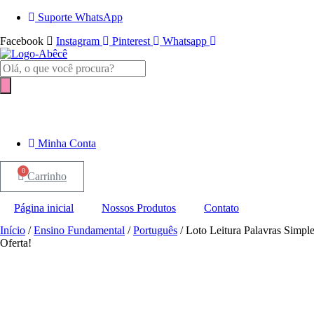
Ir
Suporte WhatsApp
para
Facebook
Instagram
Pinterest
Whatsapp
o
conteúdo
Pesquisar
produtos
Minha Conta
0
Carrinho
Página inicial
Nossos Produtos
Contato
Início
/
Ensino Fundamental
/
Português
/ Loto Leitura Palavras Simpl
Oferta!