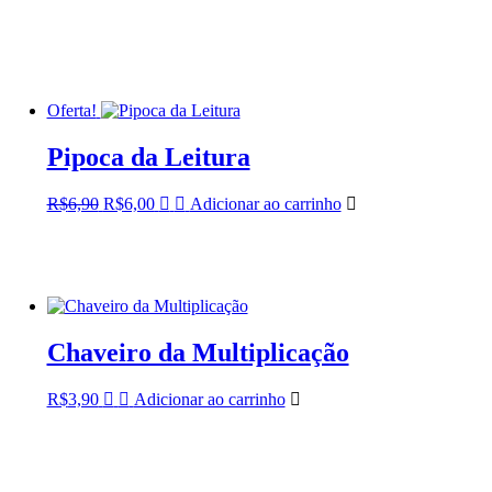
Oferta!
Pipoca da Leitura
O
O
R$
6,90
R$
6,00
Adicionar ao carrinho
preço
preço
original
atual
era:
é:
R$6,90.
R$6,00.
Chaveiro da Multiplicação
R$
3,90
Adicionar ao carrinho