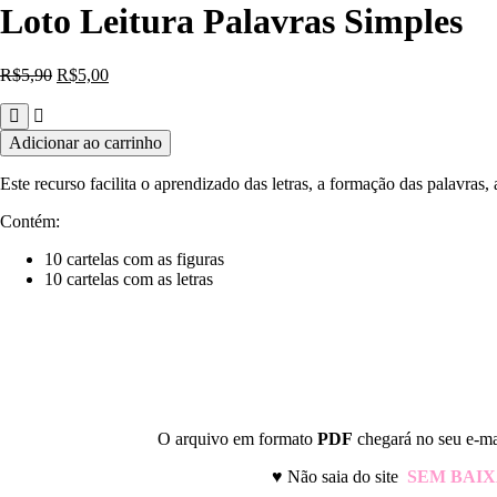
Loto Leitura Palavras Simples
O
O
R$
5,90
R$
5,00
preço
preço
original
atual
era:
é:
Loto
Adicionar ao carrinho
R$5,90.
R$5,00.
Leitura
Palavras
Este recurso facilita o aprendizado das letras, a formação das palavras,
Simples
quantidade
Contém:
10 cartelas com as figuras
10 cartelas com as letras
O arquivo em formato
PDF
chegará no seu e-mai
♥
Não saia do site
SEM BAI