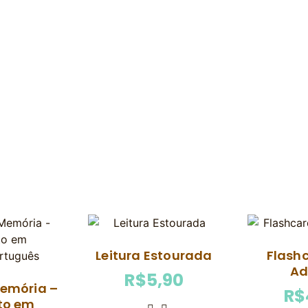
Leitura Estourada
Flash
Ad
R$
5,90
emória –
R$
to em