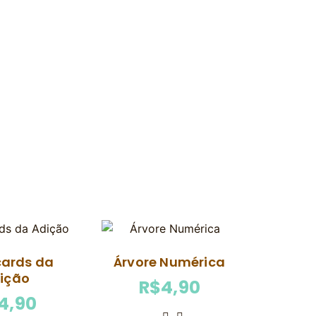
cards da
Árvore Numérica
ição
R$
4,90
4,90