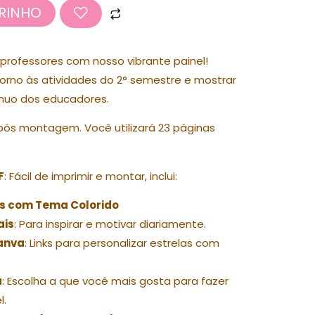
RINHO
professores com nosso vibrante painel!
torno às atividades do 2° semestre e mostrar
nuo dos educadores.
após montagem. Você utilizará 23 páginas
F
: Fácil de imprimir e montar, inclui:
as com Tema Colorido
ais
: Para inspirar e motivar diariamente.
Canva
: Links para personalizar estrelas com
a
: Escolha a que você mais gosta para fazer
l.