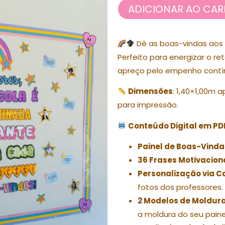
ADICIONAR AO CAR
Dê as boas-vindas aos 
Perfeito para energizar o re
apreço pelo empenho contí
Dimensões
: 1,40×1,00m 
para impressão.
Conteúdo Digital em PD
Painel de Boas-Vind
36 Frases Motivacion
Personalização via 
fotos dos professores.
2 Modelos de Moldur
a moldura do seu paine