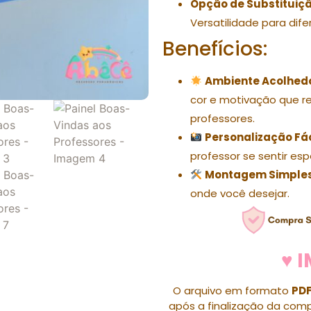
Opção de Substituição
Versatilidade para dife
Benefícios:
Ambiente Acolhedo
cor e motivação que re
professores.
Personalização Fác
professor se sentir espe
Montagem Simples
onde você desejar.
♥ 
O arquivo em formato
PD
após a finalização da compr