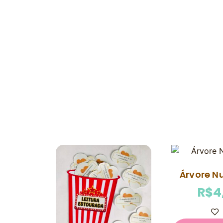
Árvore N
R$
4