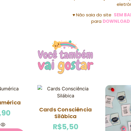
eletrô
♥
Não saia do site
SEM BA
para
DOWNLOAD
umérica
Cards Consciência
,90
Silábica
R$
5,50