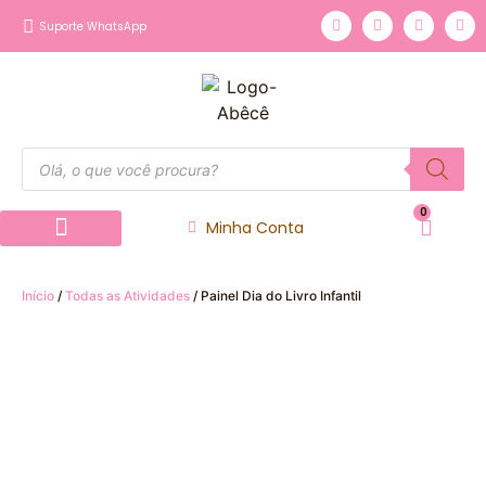
Suporte WhatsApp
0
Minha Conta
Página inicial
Nossos Produtos
Início
/
Todas as Atividades
/ Painel Dia do Livro Infantil