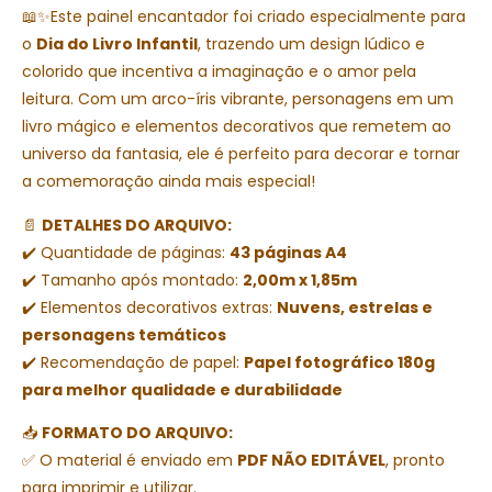
📖✨Este painel encantador foi criado especialmente para
o
Dia do Livro Infantil
, trazendo um design lúdico e
colorido que incentiva a imaginação e o amor pela
leitura. Com um arco-íris vibrante, personagens em um
livro mágico e elementos decorativos que remetem ao
universo da fantasia, ele é perfeito para decorar e tornar
a comemoração ainda mais especial!
📄
DETALHES DO ARQUIVO:
✔️ Quantidade de páginas:
43 páginas A4
✔️ Tamanho após montado:
2,00m x 1,85m
✔️ Elementos decorativos extras:
Nuvens, estrelas e
personagens temáticos
✔️ Recomendação de papel:
Papel fotográfico 180g
para melhor qualidade e durabilidade
📥
FORMATO DO ARQUIVO:
✅ O material é enviado em
PDF NÃO EDITÁVEL
, pronto
para imprimir e utilizar.