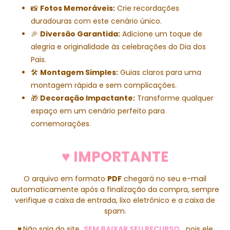
📸
Fotos Memoráveis:
Crie recordações
duradouras com este cenário único.
🎉
Diversão Garantida:
Adicione um toque de
alegria e originalidade às celebrações do Dia dos
Pais.
🛠️
Montagem Simples:
Guias claros para uma
montagem rápida e sem complicações.
🎁
Decoração Impactante:
Transforme qualquer
espaço em um cenário perfeito para
comemorações.
♥ IMPORTANTE
O arquivo em formato
PDF
chegará no seu e-mail
automaticamente após a finalização da compra, sempre
verifique a caixa de entrada, lixo eletrônico e a caixa de
spam.
♥
Não saia do site
SEM BAIXAR SEU RECURSO
,
pois ele