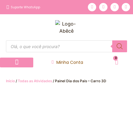
Suporte WhatsApp
0
Minha Conta
Página inicial
Nossos Produtos
Início
/
Todas as Atividades
/ Painel Dia dos Pais – Carro 3D