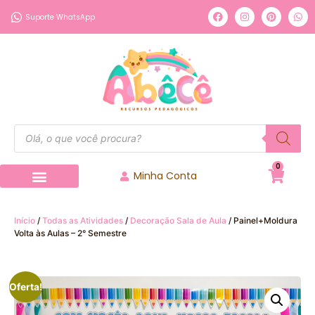
Suporte WhatsApp
0
Minha Conta
Início
/
Todas as Atividades
/
Decoração Sala de Aula
/ Painel+Moldura
Volta às Aulas – 2° Semestre
Oferta!