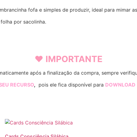
-
Trenó
mbrancinha fofa e simples de produzir, ideal para mimar as
quantidade
olha por sacolinha.
♥ IMPORTANTE
aticamente após a finalização da compra, sempre verifique 
 SEU RECURSO
,
pois ele fica disponível para
DOWNLOAD
Cards Consciência Silábica