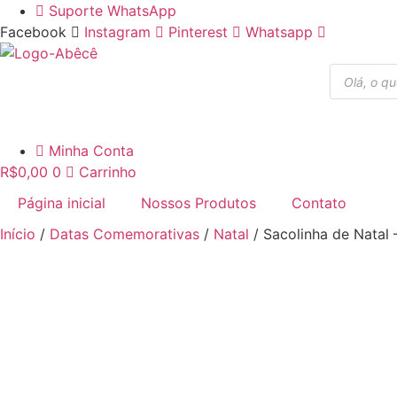
Ir
Suporte WhatsApp
para
Facebook
Instagram
Pinterest
Whatsapp
o
Pesquisar
conteúdo
produtos
Minha Conta
R$
0,00
0
Carrinho
Página inicial
Nossos Produtos
Contato
Início
/
Datas Comemorativas
/
Natal
/ Sacolinha de Natal 