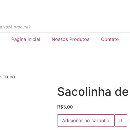
Página inicial
Nossos Produtos
Contato
– Trenó
Sacolinha de
R$
3,00
Sacolinha
Adicionar ao carrinho
de
Natal