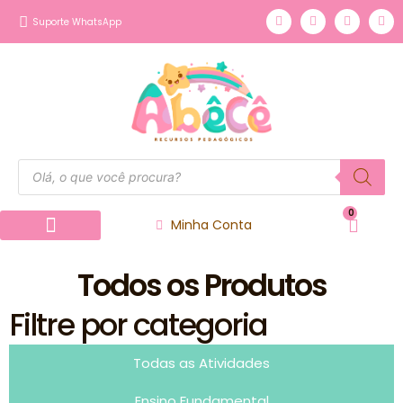
Suporte WhatsApp
0
Minha Conta
Página inicial
Nossos Produtos
Todos os Produtos
Filtre por categoria
Todas as Atividades
Ensino Fundamental