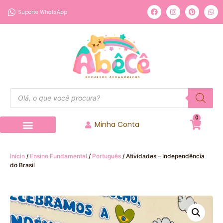
Suporte WhatsApp
0
Minha Conta
Página inicial
Nossos Produtos
Início
/
Ensino Fundamental
/
Português
/ Atividades – Independência
do Brasil