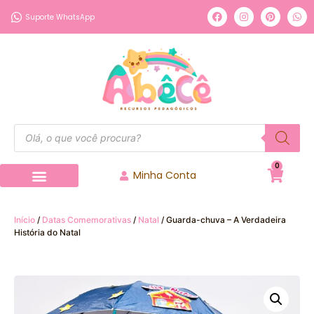
Suporte WhatsApp
0
Minha Conta
Página inicial
Nossos Produtos
Início
/
Datas Comemorativas
/
Natal
/ Guarda-chuva – A Verdadeira
História do Natal