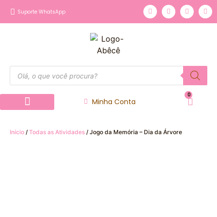
Suporte WhatsApp
0
Minha Conta
Página inicial
Nossos Produtos
Início
/
Todas as Atividades
/ Jogo da Memória – Dia da Árvore