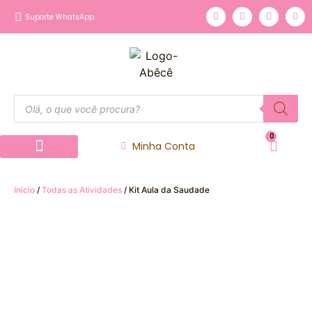
Suporte WhatsApp
0
Minha Conta
Página inicial
Nossos Produtos
Início
/
Todas as Atividades
/ Kit Aula da Saudade