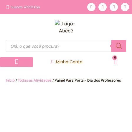
Suporte WhatsApp
0
Minha Conta
Página inicial
Nossos Produtos
Início
/
Todas as Atividades
/ Painel Para Porta – Dia dos Professores