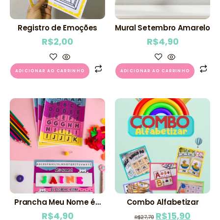
Registro de Emoções
Mural Setembro Amarelo
R$
2,00
R$
4,90
ADICIONAR AO CARRINHO
ADICIONAR AO CARRINHO
Prancha Meu Nome é…
Combo Alfabetizar
R$
4,90
R$
15,90
R$
27,70