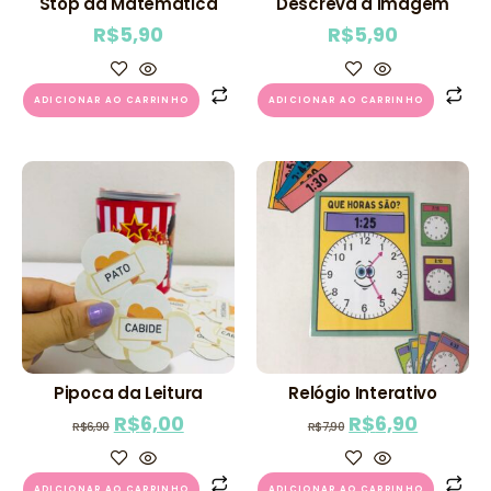
Stop da Matemática
Descreva a Imagem
R$
5,90
R$
5,90
ADICIONAR AO CARRINHO
ADICIONAR AO CARRINHO
Pipoca da Leitura
Relógio Interativo
R$
6,00
R$
6,90
R$
6,90
R$
7,90
ADICIONAR AO CARRINHO
ADICIONAR AO CARRINHO